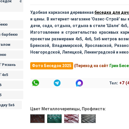
еседок с
Удобная каркасная деревянная
беседка для дач
и цены. В интернет-магазине 'Оазис-Строй' вы
бекю
дачи, сада, отдыха, отдыха в стиле 'Шале' 4х5
Изготовление и строительство красивых кар
м барбекю
проектам размерами 4х5, 4х6, 5х6 метров возм
галом
Брянской, Владимирской, Ярославской, Рязанс
Новгородской, Липецкой, Ленинградской и неко
бекю
' Рязань
Фото Беседок 2025
(Переход на сайт
Грин Бес
' 4х5
+7 (
Тел:
6
5
дку 5х6
Цвет Металлочерепицы, Профлиста:
Зеленая металлочерепица. Профли
Бордовая металлочерепица
Серая металлочере
Коричневая металлочерепица. Профлист