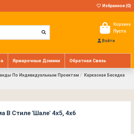
Избранное (
0
)
Корзина
Пусто
Войти
са
Ярмарочные Домики
Обратная Связь
еранды По Индивидуальным Проектам
Каркасная Беседка
 В Стиле 'Шале' 4х5, 4х6