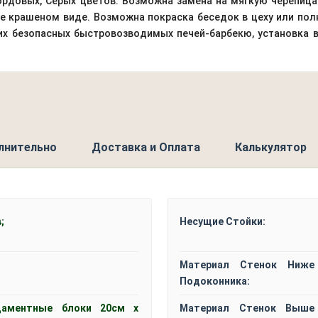
ордовых, Серых цветов. Возможна замена на мягкую черепица 
 не крашеном виде. Возможна покраска беседок в цеху или по
гих безопасных быстровозводимых печей-барбекю, установка в
лнительно
Доставка и Оплата
Калькулятор
;
Несущие Стойки:
Материал Стенок Ниже
Подоконника:
даментные блоки 20см x
Материал Стенок Выше