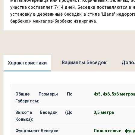
металлочерепица или профлист: Коричневых, Зеленых, Б
участке составляет 7-14 дней. Беседки поставляются в
установку в деревянные беседки в стиле 'Шале' недоро
барбекю и мангалов-барбекю из кирпича.
Варианты Беседок
Допо
Характеристики
Общие Размеры По
4х5, 4х6, 5х6 метров
Габаритам:
Высота Беседки (До
3,5 метра
Конька):
Фундамент Беседки:
Полнотелые фун