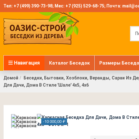
Тел:
+7 (499) 390-73-98
; Мес:
+7 (925) 529-68-75
; Почта:
mail@oa
Навигация
Каталог Беседок
Размеры Беседо
Домой
Беседки, Бытовки, Хозблоки, Веранды, Сараи Из Де
Для Дачи, Дома В Стиле 'Шале' 4х5, 4х6
-10 000,00 ₽