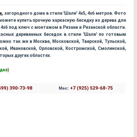
и
,
загородного дома в стиле 'Шале' 4х5, 4х6 метров. Фото
 можете купить прочную каркасную беседку из дерева для
, 4х6 под ключ с монтажом в Рязани и Рязанской области.
касных деревянных беседок в стиле 'Шале' по готовым
ожно так же в Москве, Московской, Тверской, Тульской,
кой, Ивановской, Орловской, Костромской, Смоленской,
торых других областях.
едка
)
499) 390-73-98
+7 (925) 529-68-75
Мес:
ст
. Профлист
пица. Профлист