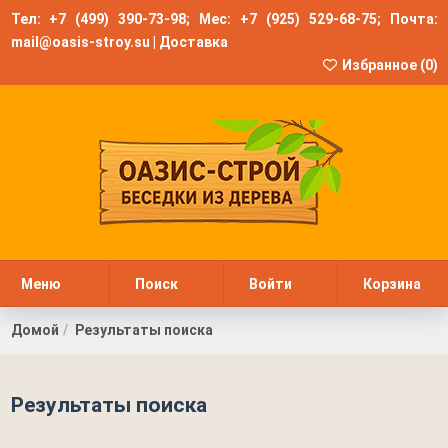
Тел:
+7 (499) 390-73-98
; Мес:
+7 (925) 529-68-75
; Почта:
mail@oasis-stroy.su
|
Доставка
Избранное (
0
)
Меню
Поиск
Войти
Корзина
Домой
Результаты поиска
Результаты поиска