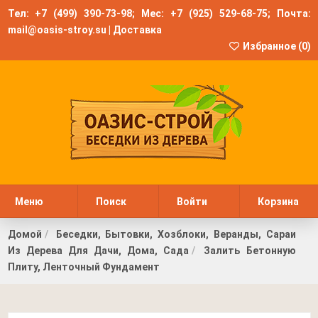
Тел:
+7 (499) 390-73-98
; Мес:
+7 (925) 529-68-75
; Почта:
mail@oasis-stroy.su
|
Доставка
Избранное (
0
)
Меню
Поиск
Войти
Корзина
Домой
Беседки, Бытовки, Хозблоки, Веранды, Сараи
Из Дерева Для Дачи, Дома, Сада
Залить Бетонную
Плиту, Ленточный Фундамент