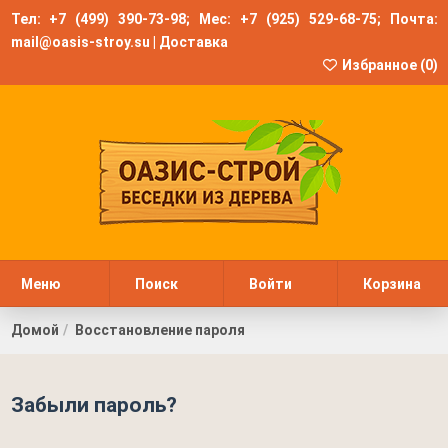
Тел:
+7 (499) 390-73-98
; Мес:
+7 (925) 529-68-75
; Почта:
mail@oasis-stroy.su
|
Доставка
Избранное (
0
)
Меню
Поиск
Войти
Корзина
Домой
Восстановление пароля
Забыли пароль?