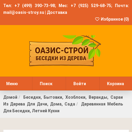
Тел:
+7 (499) 390-73-98
; Мес:
+7 (925) 529-68-75
; Почта:
mail@oasis-stroy.su
|
Доставка
Избранное (
0
)
Меню
Поиск
Войти
Корзина
Домой
Беседки, Бытовки, Хозблоки, Веранды, Сараи
Из Дерева Для Дачи, Дома, Сада
Деревянная Мебель
Для Беседки, Летней Кухни