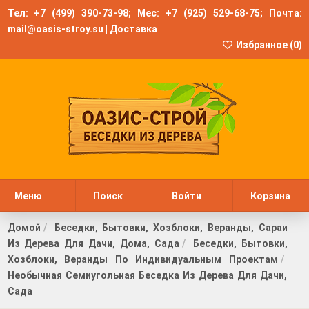
Тел:
+7 (499) 390-73-98
; Мес:
+7 (925) 529-68-75
; Почта:
mail@oasis-stroy.su
|
Доставка
Избранное (
0
)
Меню
Поиск
Войти
Корзина
Домой
Беседки, Бытовки, Хозблоки, Веранды, Сараи
Из Дерева Для Дачи, Дома, Сада
Беседки, Бытовки,
Хозблоки, Веранды По Индивидуальным Проектам
Необычная Семиугольная Беседка Из Дерева Для Дачи,
Сада