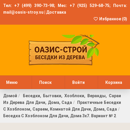
Тел:
+7 (499) 390-73-98
; Мес:
+7 (925) 529-68-75
; Почта:
mail@oasis-stroy.su
|
Доставка
Избранное (
0
)
Меню
Поиск
Войти
Корзина
Домой
Беседки, Бытовки, Хозблоки, Веранды, Сараи
Из Дерева Для Дачи, Дома, Сада
Практичные Беседки
С Хозблоком, Сараем, Комнатой Для Дачи, Дома, Сада
Беседка С Хозблоком Для Дачи, Дома 3х7. Вариант № 2