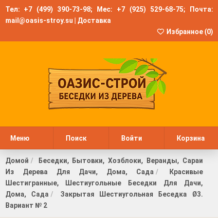
Тел:
+7 (499) 390-73-98
; Мес:
+7 (925) 529-68-75
; Почта:
mail@oasis-stroy.su
|
Доставка
Избранное (
0
)
Меню
Поиск
Войти
Корзина
Домой
Беседки, Бытовки, Хозблоки, Веранды, Сараи
Из Дерева Для Дачи, Дома, Сада
Красивые
Шестигранные, Шестиугольные Беседки Для Дачи,
Дома, Сада
Закрытая Шестиугольная Беседка Ø3.
Вариант № 2