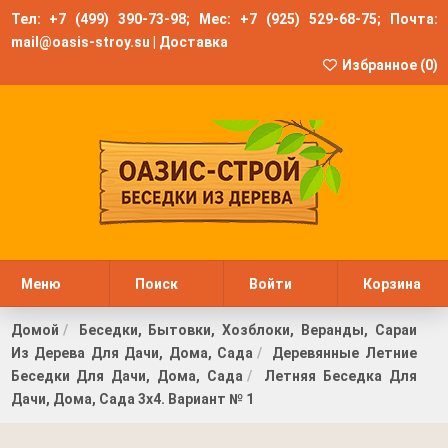
Тел:
+7 (499) 390-73-98
; Мес:
+7 (925) 529-68-75
; Почта:
mail@oasis-stroy.su
|
Доставка
Избранное (
0
)
Меню
Поиск
Войти
Корзина
Домой
Беседки, Бытовки, Хозблоки, Веранды, Сараи
Из Дерева Для Дачи, Дома, Сада
Деревянные Летние
Беседки Для Дачи, Дома, Сада
Летняя Беседка Для
Дачи, Дома, Сада 3х4. Вариант № 1