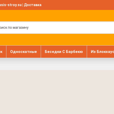
sis-stroy.su
|
Доставка
к
Односкатные
Беседки С Барбекю
Из Блокхау