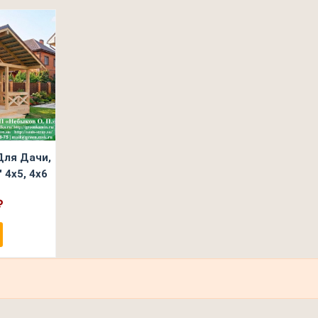
Для Дачи,
 4х5, 4х6
₽