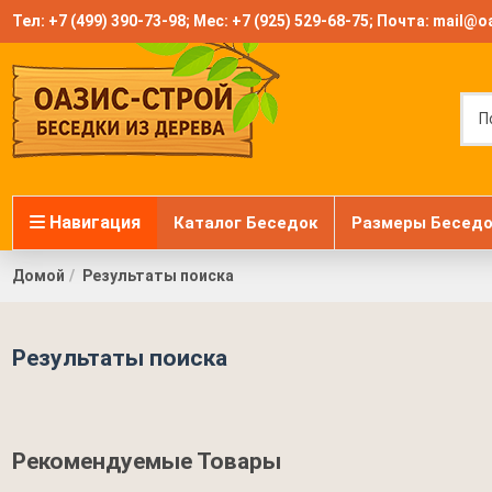
Тел:
+7 (499) 390-73-98
; Мес:
+7 (925) 529-68-75
; Почта:
mail@oa
Навигация
Каталог Беседок
Размеры Беседо
Домой
Результаты поиска
Результаты поиска
Рекомендуемые Товары