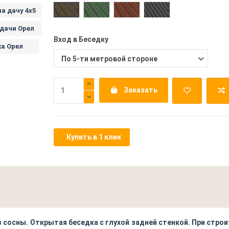
Зеленый Ондулин
Бордовый Ондулин
Серый Ондулин
Коричневый Ондулин
а дачу 4х5
 дачи Орел
Вход в Беседку
а Орел
Заказать
Купить в 1 клик
з сосны. Открытая беседка с глухой задней стенкой. При стр