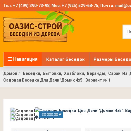
Тел:
+7 (499) 390-73-98
; Мес:
+7 (925) 529-68-75
; Почта:
mail@oa
Навигация
Каталог Беседок
Размеры Беседо
Домой
Беседки, Бытовки, Хозблоки, Веранды, Сараи Из 
Садовая Беседка Для Дачи 'Домик 4х5'. Вариант № 1
-30 000,00 ₽