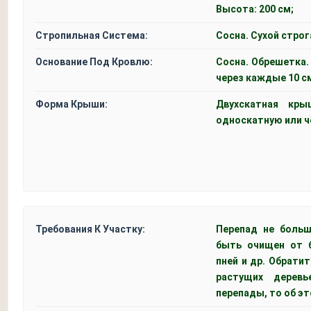
Высота: 200 см;
Стропильная Система:
Сосна. Сухой строг
Основание Под Кровлю:
Сосна. Обрешетка.
через каждые 10 с
Форма Крыши:
Двухскатная кр
односкатную или 
Требования К Участку:
Перепад не больш
быть очищен от б
пней и др. Обрати
растущих деревь
перепады, то об э