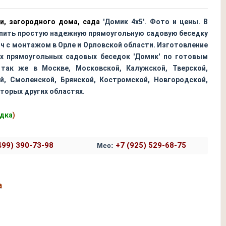
и
, загородного дома, сада
'Домик 4х5'. Фото и цены. В
упить простую надежную прямоугольную садовую беседку
юч с монтажом в Орле и Орловской области. Изготовление
х прямоугольных садовых беседок 'Домик' по готовым
так же в Москве, Московской, Калужской, Тверской,
ой, Смоленской, Брянской, Костромской, Новгородской,
торых других областях.
едка
)
499) 390-73-98
+7 (925) 529-68-75
Мес:
а