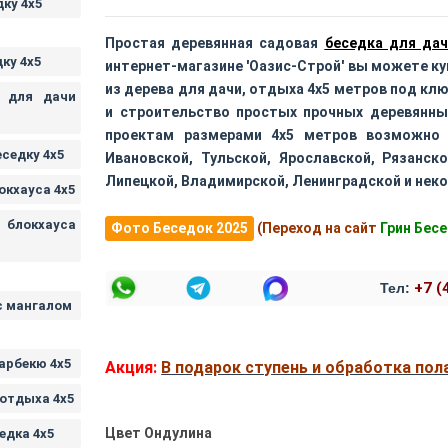
ку 4х5
Простая деревянная садовая
беседка для дач
ку 4х5
интернет-магазине 'Оазис-Строй' вы можете к
из дерева для дачи, отдыха 4х5 метров под кл
а для дачи
и строительство простых прочных деревянны
проектам размерами 4х5 метров возможно 
седку 4х5
Ивановской, Тульской, Ярославской, Рязанск
Липецкой, Владимирской, Ленинградской и неко
окхауса 4х5
 блокхауса
Фото Беседок 2025
(Переход на сайт
Грин Бес
+7 (
Тел:
с мангалом
арбекю 4х5
Акция:
В подарок ступень и обработка пол
 отдыха 4х5
Цвет Ондулина
едка 4х5