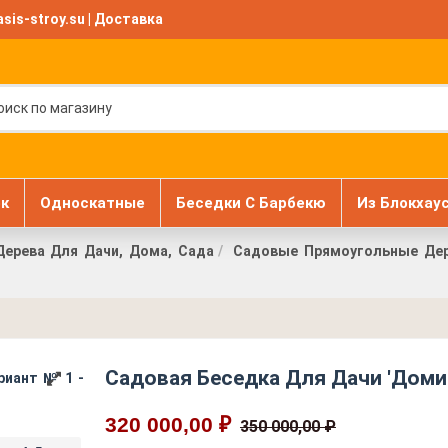
sis-stroy.su
|
Доставка
к
Односкатные
Беседки С Барбекю
Из Блокхау
Дерева Для Дачи, Дома, Сада
Садовые Прямоугольные Дере
Садовая Беседка Для Дачи 'Домик
320 000,00 ₽
350 000,00 ₽