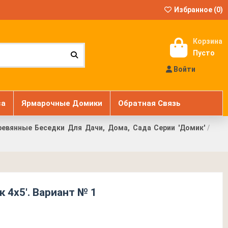
Избранное (
0
)
Корзина
Пусто
Войти
са
Ярмарочные Домики
Обратная Связь
вянные Беседки Для Дачи, Дома, Сада Серии 'Домик'
 4х5'. Вариант № 1