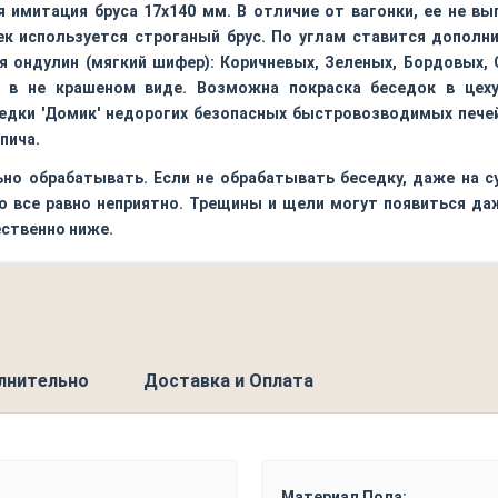
 имитация бруса 17х140 мм. В отличие от вагонки, ее не вы
ек используется строганый брус. По углам ставится дополн
я ондулин (мягкий шифер): Коричневых, Зеленых, Бордовых, 
я в не крашеном виде. Возможна покраска беседок в цеху
дки 'Домик' недорогих безопасных быстровозводимых печей-
пича.
но обрабатывать. Если не обрабатывать беседку, даже на с
о все равно неприятно. Трещины и щели могут появиться да
ественно ниже.
лнительно
Доставка и Оплата
Материал Пола: