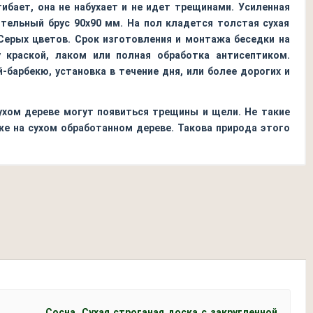
гибает, она не набухает и не идет трещинами. Усиленная
ительный брус 90х90 мм. На пол кладется толстая сухая
Серых цветов. Срок изготовления и монтажа беседки на
 краской, лаком или полная обработка антисептиком.
барбекю, установка в течение дня, или более дорогих и
ухом дереве могут появиться трещины и щели. Не такие
же на сухом обработанном дереве. Такова природа этого
Сосна. Сухая строганая доска с закругленной