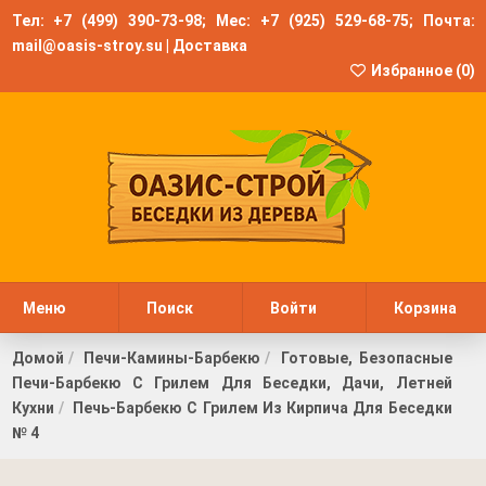
Тел:
+7 (499) 390-73-98
; Мес:
+7 (925) 529-68-75
; Почта:
mail@oasis-stroy.su
|
Доставка
Избранное (
0
)
Меню
Поиск
Войти
Корзина
Домой
Печи-Камины-Барбекю
Готовые, Безопасные
Печи-Барбекю С Грилем Для Беседки, Дачи, Летней
Кухни
Печь-Барбекю С Грилем Из Кирпича Для Беседки
№ 4