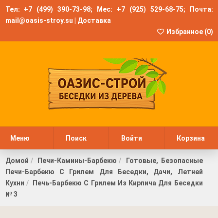
Тел:
+7 (499) 390-73-98
; Мес:
+7 (925) 529-68-75
; Почта:
mail@oasis-stroy.su
|
Доставка
Избранное (
0
)
Меню
Поиск
Войти
Корзина
Домой
Печи-Камины-Барбекю
Готовые, Безопасные
Печи-Барбекю С Грилем Для Беседки, Дачи, Летней
Кухни
Печь-Барбекю С Грилем Из Кирпича Для Беседки
№ 3