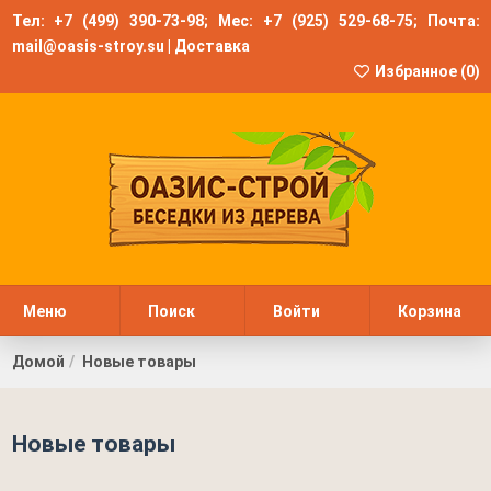
Тел:
+7 (499) 390-73-98
; Мес:
+7 (925) 529-68-75
; Почта:
mail@oasis-stroy.su
|
Доставка
Избранное (
0
)
Меню
Поиск
Войти
Корзина
Домой
Новые товары
Новые товары