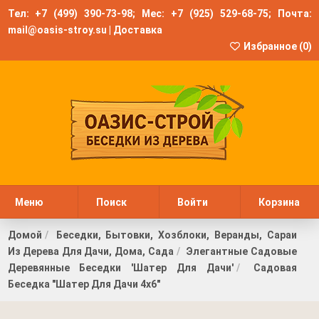
Тел:
+7 (499) 390-73-98
; Мес:
+7 (925) 529-68-75
; Почта:
mail@oasis-stroy.su
|
Доставка
Избранное (
0
)
Меню
Поиск
Войти
Корзина
Домой
Беседки, Бытовки, Хозблоки, Веранды, Сараи
Из Дерева Для Дачи, Дома, Сада
Элегантные Садовые
Деревянные Беседки 'Шатер Для Дачи'
Садовая
Беседка "Шатер Для Дачи 4х6"