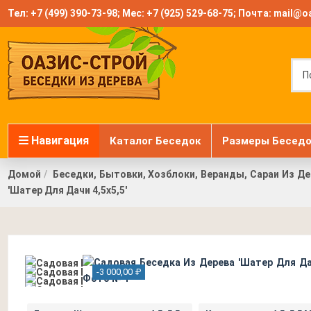
Тел:
+7 (499) 390-73-98
; Мес:
+7 (925) 529-68-75
; Почта:
mail@oa
Навигация
Каталог Беседок
Размеры Беседо
Домой
Беседки, Бытовки, Хозблоки, Веранды, Сараи Из Де
'Шатер Для Дачи 4,5х5,5'
-3 000,00 ₽