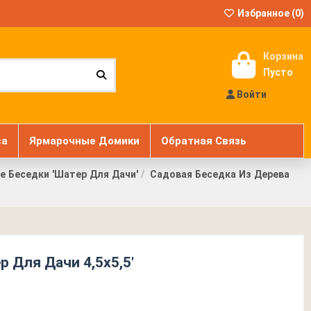
Избранное (
0
)
Корзина
Пусто
Войти
са
Ярмарочные Домики
Обратная Связь
 Беседки 'Шатер Для Дачи'
Садовая Беседка Из Дерева
р Для Дачи 4,5х5,5'