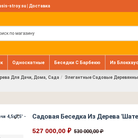
sis-stroy.su
|
Доставка
к
Односкатные
Беседки С Барбекю
Из Блокхау
рева Для Дачи, Дома, Сада
Элегантные Садовые Деревянные
Садовая Беседка Из Дерева 'Шате
527 000,00 ₽
530 000,00 ₽