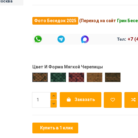
Москва
Фото Беседок 2025
(Переход на сайт
Грин Бес
+7 (
Тел:
Цвет И Форма Мягкой Черепицы
Прима Зеленая
Прима Бордовая
Трио Коричневая
Трио Темно
Прима Коричневая
Заказать
Купить в 1 клик