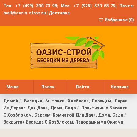
Тел:
+7 (499) 390-73-98
; Мес:
+7 (925) 529-68-75
; Почта:
mail@oasis-stroy.su
|
Доставка
Избранное (
0
)
Меню
Поиск
Войти
Корзина
Домой
Беседки, Бытовки, Хозблоки, Веранды, Сараи
Из Дерева Для Дачи, Дома, Сада
Практичные Беседки
С Хозблоком, Сараем, Комнатой Для Дачи, Дома, Сада
Закрытая Беседка С Хозблоком, Панорамными Окнами