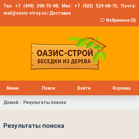
Тел:
+7 (499) 390-73-98
; Мес:
+7 (925) 529-68-75
; Почта:
mail@oasis-stroy.su
|
Доставка
Избранное (
0
)
Меню
Поиск
Войти
Корзина
Домой
Результаты поиска
Результаты поиска