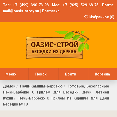
Тел:
+7 (499) 390-73-98
; Мес:
+7 (925) 529-68-75
; Почта:
mail@oasis-stroy.su
|
Доставка
Избранное (
0
)
Меню
Поиск
Войти
Корзина
Домой
Печи-Камины-Барбекю
Готовые, Безопасные
Печи-Барбекю С Грилем Для Беседки, Дачи, Летней
Кухни
Печь-Барбекю С Грилем Из Кирпича Для Дачи
Беседки № 18