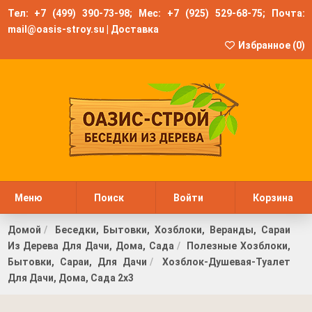
Тел:
+7 (499) 390-73-98
; Мес:
+7 (925) 529-68-75
; Почта:
mail@oasis-stroy.su
|
Доставка
Избранное (
0
)
Меню
Поиск
Войти
Корзина
Домой
Беседки, Бытовки, Хозблоки, Веранды, Сараи
Из Дерева Для Дачи, Дома, Сада
Полезные Хозблоки,
Бытовки, Сараи, Для Дачи
Хозблок-Душевая-Туалет
Для Дачи, Дома, Сада 2х3