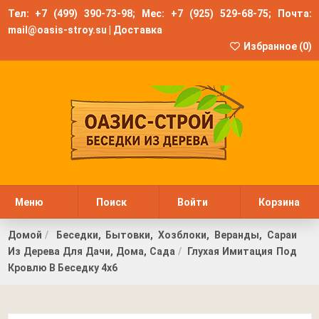
Тел:
+7 (499) 390-73-98
; Мес:
+7 (925) 529-68-75
; Почта:
mail@oasis-stroy.su
|
Доставка
Избранное (
0
)
Меню
Поиск
Войти
Корзина
Домой
Беседки, Бытовки, Хозблоки, Веранды, Сараи
Из Дерева Для Дачи, Дома, Сада
Глухая Имитация Под
Кровлю В Беседку 4х6