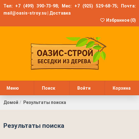
Тел:
+7 (499) 390-73-98
; Мес:
+7 (925) 529-68-75
; Почта:
mail@oasis-stroy.su
|
Доставка
Избранное (
0
)
Меню
Поиск
Войти
Корзина
Домой
Результаты поиска
Результаты поиска